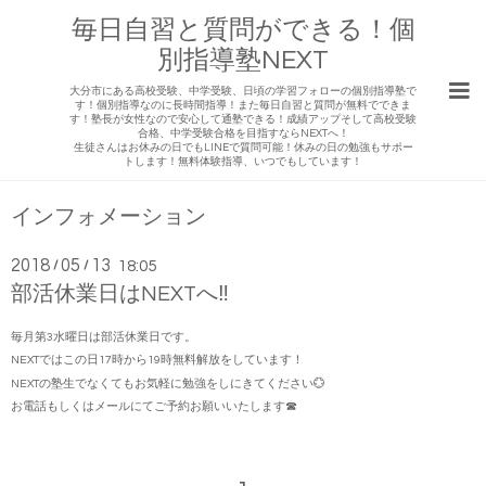
毎日自習と質問ができる！個
別指導塾NEXT
大分市にある高校受験、中学受験、日頃の学習フォローの個別指導塾で
す！個別指導なのに長時間指導！また毎日自習と質問が無料でできま
す！塾長が女性なので安心して通塾できる！成績アップそして高校受験
合格、中学受験合格を目指すならNEXTへ！
生徒さんはお休みの日でもLINEで質問可能！休みの日の勉強もサポー
トします！無料体験指導、いつでもしています！
インフォメーション
2018
05
13
/
/
18:05
部活休業日はNEXTへ‼
毎月第3水曜日は部活休業日です。
NEXTではこの日17時から19時無料解放をしています！
NEXTの塾生でなくてもお気軽に勉強をしにきてください💮
お電話もしくはメールにてご予約お願いいたします☎