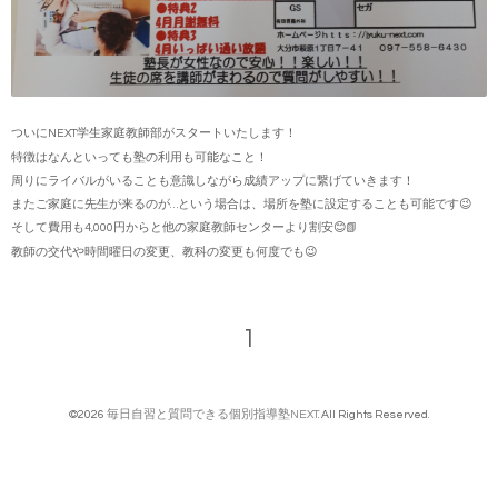
ついにNEXT学生家庭教師部がスタートいたします！
特徴はなんといっても塾の利用も可能なこと！
周りにライバルがいることも意識しながら成績アップに繋げていきます！
またご家庭に先生が来るのが…という場合は、場所を塾に設定することも可能です😉
そして費用も4,000円からと他の家庭教師センターより割安😊📗
教師の交代や時間曜日の変更、教科の変更も何度でも😉
1
©2026
毎日自習と質問できる個別指導塾NEXT
. All Rights Reserved.