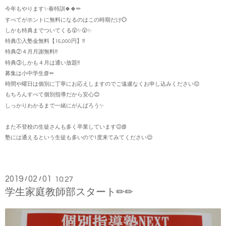
今年もやります✨春特訓🍀🍀✏
すべてがホントに無料になるのはこの時期だけ💮
しかも特典までついてくる😲✨😲✨
特典①入塾金無料【15,000円】‼️
特典②４月月謝無料‼️
特典③しかも４月は通い放題‼️
募集は小中学生📗✏
時間や曜日は個別に丁寧にお応えしますのでご遠慮なくお申し込みください😌
もちろんすべて個別指導だから安心😊
しっかりわかるまで一緒にがんばろう✨
また不登校の生徒さんも多く卒業しています😉📗
塾には通えるという生徒も多いので1度来てみてください😌
2019
02
01
/
/
10:27
学生家庭教師部スタート✏✏