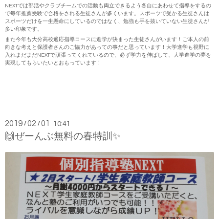
NEXTでは部活やクラブチームでの活動も両立できるよう各自にあわせて指導をするの
で毎年推薦受験で合格をされる生徒さんが多くいます。スポーツで受かる生徒さんは
スポーツだけを一生懸命にしているのではなく、勉強も手を抜いていない生徒さんが
多い印象です。
また今年も大分高校適応指導コースに進学が決まった生徒さんがいます！ご本人の前
向きな考えと保護者さんのご協力があっての事だと思っています！大学進学も視野に
入れまだまだNEXTで頑張ってくれているので、必ず学力を伸ばして、大学進学の夢を
実現してもらいたいとおもっています！
2019
02
01
/
/
10:41
🙌ぜーんぶ無料の春特訓✨