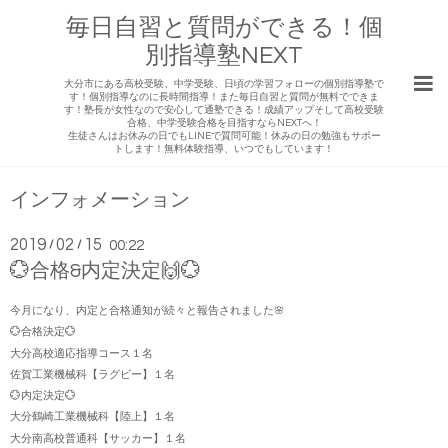
毎日自習と質問ができる！個
別指導塾NEXT
大分市にある高校受験、中学受験、日頃の学習フォローの個別指導塾で
す！個別指導なのに長時間指導！また毎日自習と質問が無料でできま
す！塾長が女性なので安心して通塾できる！成績アップそして高校受験
合格、中学受験合格を目指すならNEXTへ！
生徒さんはお休みの日でもLINEで質問可能！休みの日の勉強もサポー
トします！無料体験指導、いつでもしています！
インフォメーション
2019
02
15
/
/
00:22
💮合格&内定決定🙌💮
今月になり、内定と合格通知が続々と報告されました🌸
💮合格決定💮
大分高校適応指導コース１名
佐賀工業機械科【ラグビー】１名
💮内定決定💮
大分鶴崎工業機械科【陸上】１名
大分南高校普通科【サッカー】１名