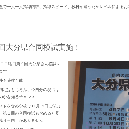
塾で一人一人指導内容、指導スピード、教科が違うためレベルによるお
！
2回大分県合同模試実施！
20日日曜日第２回大分県合同模試を
ます
外も受験可能！
判定はもちろん、今自分の弱点は
のかを知るチャンス！
ストを含め学校で11月12日に学力
、第３回の合同模試も含めると受
残り三回しかありません！