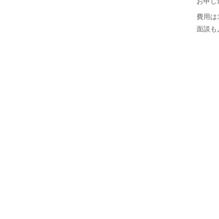
お申し
費用は
面談も