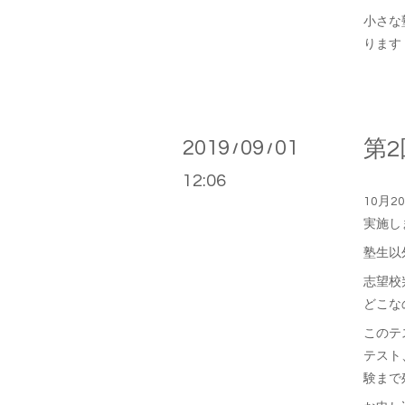
小さな
ります
2019
09
01
第
/
/
12:06
10月
実施し
塾生以
志望校
どこな
このテ
テスト
験まで