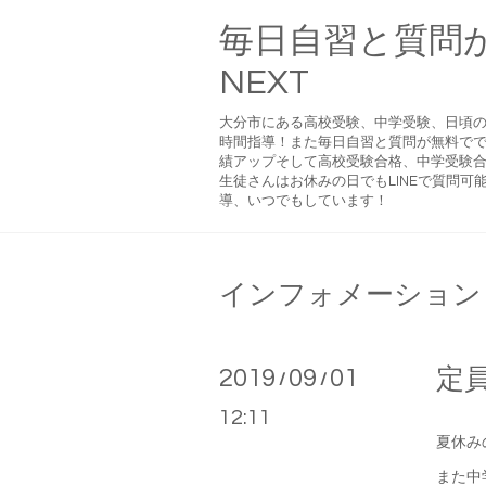
毎日自習と質問
NEXT
大分市にある高校受験、中学受験、日頃
時間指導！また毎日自習と質問が無料で
績アップそして高校受験合格、中学受験合
生徒さんはお休みの日でもLINEで質問
導、いつでもしています！
インフォメーション
2019
09
01
定員
/
/
12:11
夏休み
また中