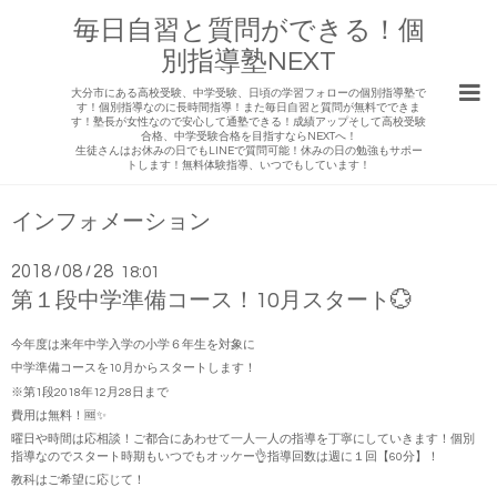
毎日自習と質問ができる！個
別指導塾NEXT
大分市にある高校受験、中学受験、日頃の学習フォローの個別指導塾で
す！個別指導なのに長時間指導！また毎日自習と質問が無料でできま
す！塾長が女性なので安心して通塾できる！成績アップそして高校受験
合格、中学受験合格を目指すならNEXTへ！
生徒さんはお休みの日でもLINEで質問可能！休みの日の勉強もサポー
トします！無料体験指導、いつでもしています！
インフォメーション
2018
08
28
/
/
18:01
第１段中学準備コース！10月スタート💮
今年度は来年中学入学の小学６年生を対象に
中学準備コースを10月からスタートします！
※第1段2018年12月28日まで
費用は無料！🆓✨
曜日や時間は応相談！ご都合にあわせて一人一人の指導を丁寧にしていきます！個別
指導なのでスタート時期もいつでもオッケー👌指導回数は週に１回【60分】！
教科はご希望に応じて！