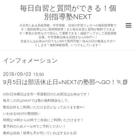
毎日自習と質問ができる！個
別指導塾NEXT
大分市にある高校受験、中学受験、日頃の学習フォローの個別指導塾で
す！個別指導なのに長時間指導！また毎日自習と質問が無料でできま
す！塾長が女性なので安心して通塾できる！成績アップそして高校受験
合格、中学受験合格を目指すならNEXTへ！
生徒さんはお休みの日でもLINEで質問可能！休みの日の勉強もサポー
トします！無料体験指導、いつでもしています！
インフォメーション
2018
09
03
/
/
15:50
9月5日は部活休止日=NEXTの塾部へGO！🏃📗
9月5日水曜日は全市一斉退勤日のため部活はお休みです！
毎月この日はNEXTでは塾の無料開放をして、
塾生以外もご利用いただける日となっております📗✏✨
いわゆるNEXTの塾部🙆✨
時間は16時から22時でご自由にご利用いただけます！
要予約のためメール✉でご予約ください！
教科は自由！指導も手が空いていればするかも😉