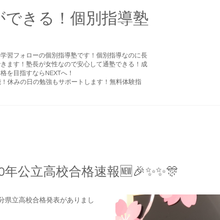
ができる！個別指導塾
の学習フォローの個別指導塾です！個別指導なのに長
できます！塾長が女性なので安心して通塾できる！成
格を目指すならNEXTへ！
可能！休みの日の勉強もサポートします！無料体験指
20年公立高校合格速報🆕🎉✨✨🎊
分県立高校合格発表がありまし