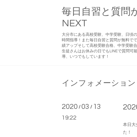
毎日自習と質問
NEXT
大分市にある高校受験、中学受験、日頃
時間指導！また毎日自習と質問が無料で
績アップそして高校受験合格、中学受験合
生徒さんはお休みの日でもLINEで質問
導、いつでもしています！
インフォメーション
2020
03
13
20
/
/
19:22
本日大
た！