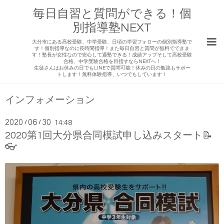
毎日自習と質問ができる！個
別指導塾NEXT
大分市にある高校受験、中学受験、日頃の学習フォローの個別指導塾で
す！個別指導なのに長時間指導！また毎日自習と質問が無料でできま
す！塾長が女性なので安心して通塾できる！成績アップそして高校受験
合格、中学受験合格を目指すならNEXTへ！
生徒さんはお休みの日でもLINEで質問可能！休みの日の勉強もサポー
トします！無料体験指導、いつでもしています！
インフォメーション
2020
06
30
/
/
14:48
2020第1回大分県合同模試申し込みスタート📝
👓