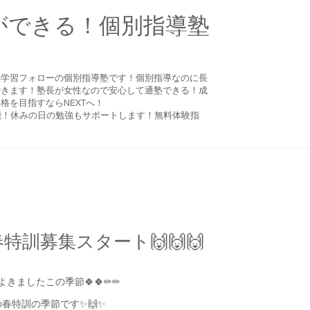
ができる！個別指導塾
の学習フォローの個別指導塾です！個別指導なのに長
できます！塾長が女性なので安心して通塾できる！成
格を目指すならNEXTへ！
可能！休みの日の勉強もサポートします！無料体験指
春特訓募集スタート🙌🙌🙌
よきましたこの季節🍀🍀✏✏
Tの春特訓の季節です✨🙌✨