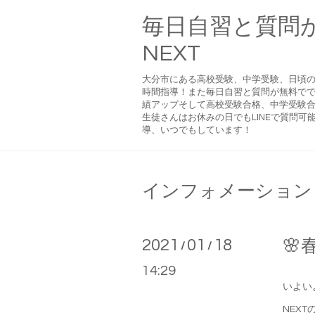
毎日自習と質問
NEXT
大分市にある高校受験、中学受験、日頃
時間指導！また毎日自習と質問が無料で
績アップそして高校受験合格、中学受験合
生徒さんはお休みの日でもLINEで質問
導、いつでもしています！
インフォメーション
2021
01
18
🌸
/
/
14:29
いよい
NEX