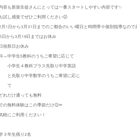
内容も新規生徒さんにとっては一番スタートしやすい内容です✨
お試し感覚でぜひご利用ください😉
2月1日から3月31日までのご都合のいい曜日と時間帯※個別指導なの
15日から3月19日まではお休み
日祝祭日お休み
科→中学生5教科のうちご希望に応じて
生４教科プラス先取り中学英語
取り中学数学のうちご希望に応じ
て
どれだけ通っても無料
での無料体験はこの季節だけ😉✏
気軽にご利用ください！
学３年生残り2名