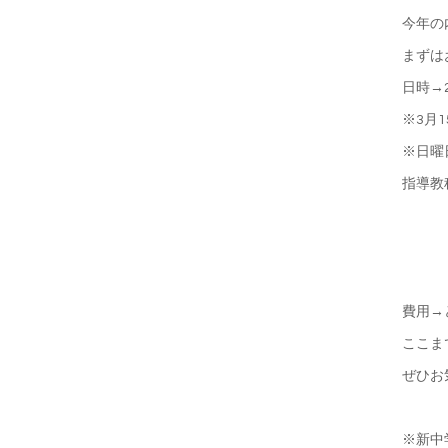
今年の
まずは
日時→
※3月
※日曜
指導教
小学
と先
費用→
ここま
ぜひお
※新中