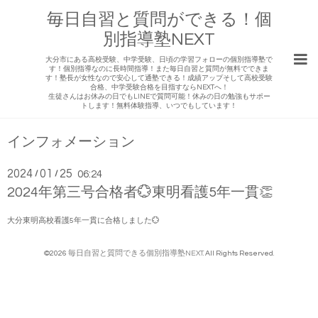
毎日自習と質問ができる！個
別指導塾NEXT
大分市にある高校受験、中学受験、日頃の学習フォローの個別指導塾で
す！個別指導なのに長時間指導！また毎日自習と質問が無料でできま
す！塾長が女性なので安心して通塾できる！成績アップそして高校受験
合格、中学受験合格を目指すならNEXTへ！
生徒さんはお休みの日でもLINEで質問可能！休みの日の勉強もサポー
トします！無料体験指導、いつでもしています！
インフォメーション
2024
01
25
/
/
06:24
2024年第三号合格者💮東明看護5年一貫👏
大分東明高校看護5年一貫に合格しました💮
©2026
毎日自習と質問できる個別指導塾NEXT
. All Rights Reserved.